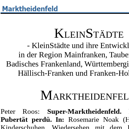
K
S
LEIN
TÄDTE
- KleinStädte und ihre Entwick
in der Region Mainfranken, Taube
Badisches Frankenland, Württembergi
Hällisch-Franken und Franken-Ho
M
ARKTHEIDENFE
Peter Roos:
Super-Marktheidenfeld.
Pubertät perdü.
In:
Rosemarie Noak (Hr
Kinderschuhen. Wiedersehen mit dem F